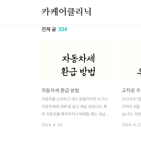
본문 바로가기
카케어클리닉
전체 글
334
자동차세 환급 방법
교차로 우
자동차를 소유하고 계신 분들이라면 누구나
2024년 1
자동차세에 대해 잘 알고 계실 것입니다. 특
규칙이 4월
히 자동차를 폐차하거나 매매할 때는 선납한
습니다. 이
자동차세의 일부를 환급받을 수 있는데, 이
고 운전자와
2024. 4. 24.
2024. 4. 2
과정에서 필요한 정확한 절차와 방법을 아는
기 위한 조치
것이 중요합니다. 본 글에서는 자동차세 환급
차로 우회전